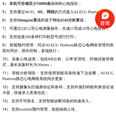
4）
本机可存储至少10000条
病例和心电报告；
5）
、4G、网线
；
支持通过Wi-Fi
的方式接入AI-ECG Platform
6）
Glasgow算法
AI分析算法
支持
和基于网络的
；
7）
可通过2次12导心电测量操作，生成15导或18导心电报告；
8）
支持连接200多种打印机型号进行打印；
9）
智能预约管理：同步AI-ECG Platform静态心电网络管理列表
双向同步，双向控制，多端执行；
10）
采集心电波形：包括RR分析、心率变异性、药物试验等模
式，最长采集时长为30mins；
11）
审核分析报告：支持使用智能词条快速下达诊断，AI-ECG
Platform静态心电网络系统同步更新；
12）
支持摄像头扫描身份证和条码，支持外接扫码枪和身份证读
卡器，快速录入患者信息；
13）
支持手写签名，支持智能诊断词条的快速录入；
14）
支持worklist预约管理，加急病例上传。