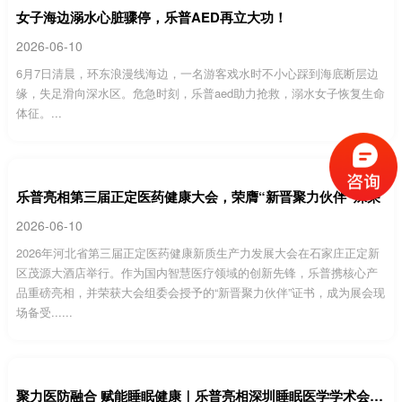
女子海边溺水心脏骤停，乐普AED再立大功！
2026-06-10
6月7日清晨，环东浪漫线海边，一名游客戏水时不小心踩到海底断层边
缘，失足滑向深水区。危急时刻，乐普aed助力抢救，溺水女子恢复生命
体征。...
乐普亮相第三届正定医药健康大会，荣膺“新晋聚力伙伴”殊荣
2026-06-10
2026年河北省第三届正定医药健康新质生产力发展大会在石家庄正定新
区茂源大酒店举行。作为国内智慧医疗领域的创新先锋，乐普携核心产
品重磅亮相，并荣获大会组委会授予的“新晋聚力伙伴”证书，成为展会现
场备受......
聚力医防融合 赋能睡眠健康｜乐普亮相深圳睡眠医学学术会议，睡眠呼吸机等产品备受关注