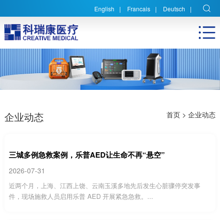
English
|
Francais
|
Deutsch
|
企业动态
首页
> 企业动态
三城多例急救案例，乐普AED让生命不再“悬空”
2026-07-31
近两个月，上海、江西上饶、云南玉溪多地先后发生心脏骤停突发事
件，现场施救人员启用乐普 AED 开展紧急急救。...