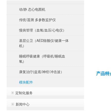
动/静 态心电图机
传统/遥测 多参数监护仪
慢病管理（血氧/血压/心电仪）
基层公卫（AED除颤仪/健康一体
机）
睡眠呼吸健康（呼吸机/睡眠血
氧）
康复治疗(盆底/神经/冲击波）
产品特
模块配件
定制化服务
新闻中心