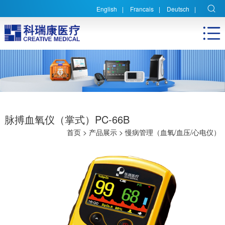
English
|
Francais
|
Deutsch
|
脉搏血氧仪（掌式）PC-66B
首页
>
产品展示
>
慢病管理（血氧/血压/心电仪）