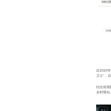
自202
卫士”，
结合前期
乡村驿站